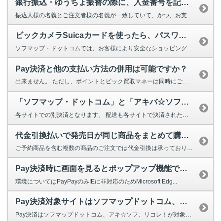
銀行振込・ゆうちょ振替の際に、入金番号を記入できなかったのですが、入金の確...
振込人様の名義とご注文者様の名義が一致していて、かつ、お支払い金額...
ビックカメラSuicaカードを使ったら、パスワードの入力画面になったのですが？
ソフマップ・ドットコムでは、お客様により安全なショッピングをお楽しみいただ...
Pay決済と他の支払い方法の併用は可能ですか？
出来ません。 ただし、ポイントとビック買取マネーは同時にご利用いただ...
「ソフマップ・ドットコム」と「アキバ☆ソフマップ・ドットコム」でカートに入...
各サイトでの別決済となります。 配送も各サイトで決済された単位での配送と...
代金引換払いで発売日が同じ商品をまとめて購入したい
ご予約商品を含む複数の商品のご注文では代金引換は承っておりません。 ...
Pay決済時に画面を見るとポップアップ機能で別窓を開く仕様のようですが、開...
環境についてはPayPayのみIEに非対応のためMicrosoft Edg...
Pay決済対象サイトはソフマップドットコム、アキ☆ソフ、リコレ！ですか？
Pay決済はソフマップドットコム、アキ☆ソフ、リコレ！が対象です。