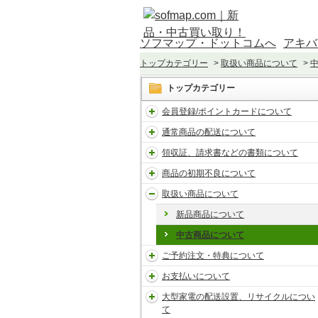
ソフマップ・ドットコムへ
アキバ
トップカテゴリー
>
取扱い商品について
>
トップカテゴリー
会員登録/ポイントカードについて
通常商品の配送について
領収証、請求書などの書類について
商品の初期不良について
取扱い商品について
新品商品について
中古商品について
ご予約注文・特典について
お支払いについて
大型家電の配送設置、リサイクルについ
て